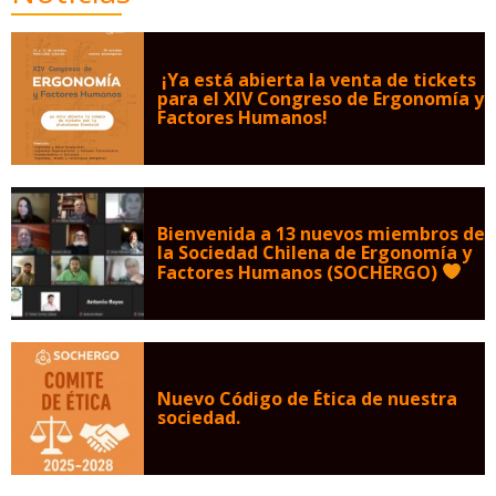
¡Ya está abierta la venta de tickets
para el XIV Congreso de Ergonomía y
Factores Humanos!
Bienvenida a 13 nuevos miembros de
la Sociedad Chilena de Ergonomía y
Factores Humanos (SOCHERGO)
Nuevo Código de Ética de nuestra
sociedad.