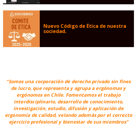
Nuevo Código de Ética de nuestra
sociedad.
“Somos una corporación de derecho privado sin fines
de lucro, que representa y agrupa a ergónomas y
ergónomos en Chile. Fomentamos el trabajo
interdisciplinario, desarrollo de conocimiento,
investigación, estudio, difusión y aplicación de
ergonomía de calidad, velando además por el correcto
ejercicio profesional y bienestar de sus miembros”