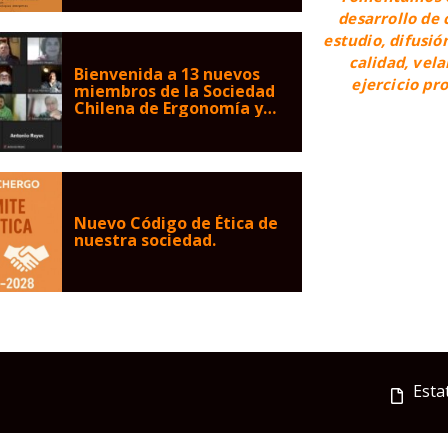
desarrollo de 
estudio, difusió
calidad, vel
Bienvenida a 13 nuevos
ejercicio pr
miembros de la Sociedad
Chilena de Ergonomía y
Factores Humanos
(SOCHERGO)
Nuevo Código de Ética de
nuestra sociedad.
Esta