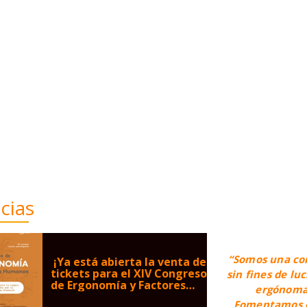
cias
“Somos una co
¡Ya está abierta la venta de
tickets para el XIV Congreso
sin fines de lu
de Ergonomía y Factores
ergónomas
Humanos!
Fomentamos el