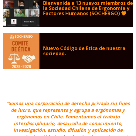
Bienvenida a 13 nuevos miembros de
la Sociedad Chilena de Ergonomía y
Factores Humanos (SOCHERGO)
Nuevo Código de Ética de nuestra
sociedad.
“Somos una corporación de derecho privado sin fines
de lucro, que representa y agrupa a ergónomas y
ergónomos en Chile. Fomentamos el trabajo
interdisciplinario, desarrollo de conocimiento,
investigación, estudio, difusión y aplicación de