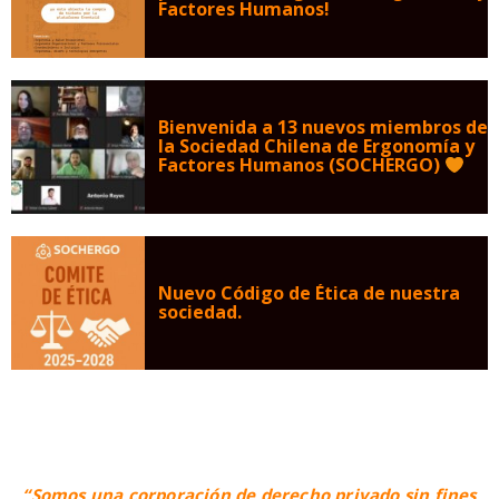
Factores Humanos!
Bienvenida a 13 nuevos miembros de
la Sociedad Chilena de Ergonomía y
Factores Humanos (SOCHERGO)
Nuevo Código de Ética de nuestra
sociedad.
“Somos una corporación de derecho privado sin fines