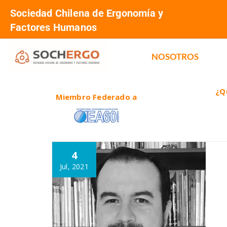
Sociedad Chilena de Ergonomía y
Factores Humanos
NOSOTROS
¿Q
Miembro Federado a
4
Jul, 2021