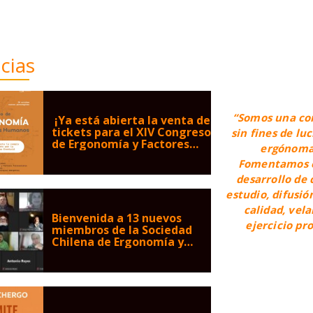
cias
“Somos una co
¡Ya está abierta la venta de
tickets para el XIV Congreso
sin fines de lu
de Ergonomía y Factores
ergónomas
Humanos!
Fomentamos el
desarrollo de 
estudio, difusió
calidad, vel
Bienvenida a 13 nuevos
ejercicio pr
miembros de la Sociedad
Chilena de Ergonomía y
Factores Humanos
(SOCHERGO)