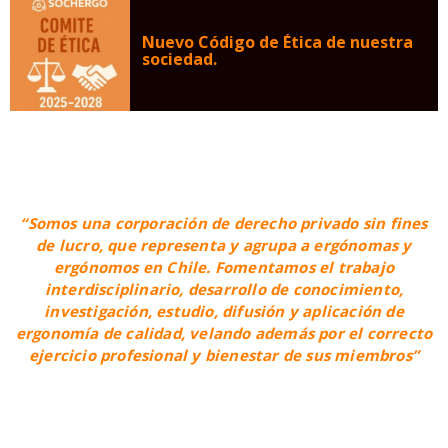
Nuevo Código de Ética de nuestra
sociedad.
“Somos una corporación de derecho privado sin fines
de lucro, que representa y agrupa a ergónomas y
ergónomos en Chile. Fomentamos el trabajo
interdisciplinario, desarrollo de conocimiento,
investigación, estudio, difusión y aplicación de
ergonomía de calidad, velando además por el correcto
ejercicio profesional y bienestar de sus miembros”